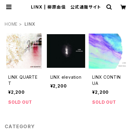
LINX | 柳原由佳 公式通販サイト
HOME
LINX
LINX QUARTE
LINX elevation
LINX CONTIN
T
UA
¥2,200
¥2,200
¥2,200
SOLD OUT
SOLD OUT
CATEGORY