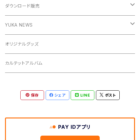
ダウンロード販売
YUKA NEWS デジタル版
YUKA NEWS
冊子版（郵送）
オリジナルグッズ
デジタル版（ダウンロード）
カルテットアルバム
保存
シェア
LINE
ポスト
PAY IDアプリ